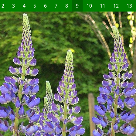
2
3
4
5
6
7
8
9
10
11
12
13