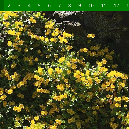
1
2
3
4
5
6
7
8
9
10
11
12
1