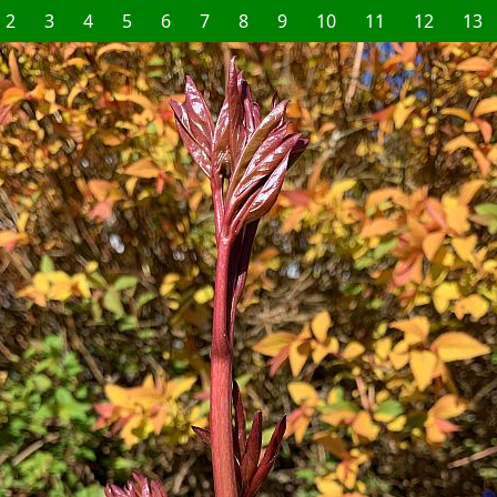
2
3
4
5
6
7
8
9
10
11
12
13